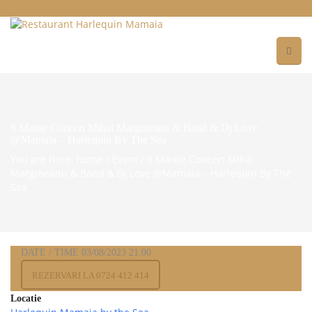
8 Martie Concert Mihai Margineanu & Band & Dj Love
@Mamaia – Harlequin By The Sea
You are here: Home
/
Event
/
8 Martie Concert Mihai
Margineanu & Band & Dj Love @Mamaia – Harlequin By The
Sea
DATE / TIME
03/08/2023
21:00
REZERVARI LA 0724 412 414
Locatie