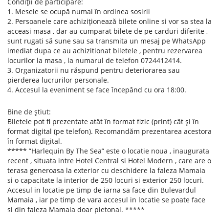
Condiții de participare:
1. Mesele se ocupă numai în ordinea sosirii
2. Persoanele care achiziționează bilete online si vor sa stea la
acceasi masa , dar au cumparat bilete de pe carduri diferite ,
sunt rugati să sune sau sa transmita un mesaj pe WhatsApp
imediat dupa ce au achizitionat biletele , pentru rezervarea
locurilor la masa , la numarul de telefon 0724412414.
3. Organizatorii nu răspund pentru deteriorarea sau
pierderea lucrurilor personale.
4. Accesul la eveniment se face începând cu ora 18:00.
Bine de știut:
Biletele pot fi prezentate atât în format fizic (print) cât și în
format digital (pe telefon). Recomandăm prezentarea acestora
în format digital.
***** ”Harlequin By The Sea” este o locatie noua , inaugurata
recent , situata intre Hotel Central si Hotel Modern , care are o
terasa generoasa la exterior cu deschidere la faleza Mamaia
si o capacitate la interior de 250 locuri si exterior 250 locuri.
Accesul in locatie pe timp de iarna sa face din Bulevardul
Mamaia , iar pe timp de vara accesul in locatie se poate face
si din faleza Mamaia doar pietonal. *****