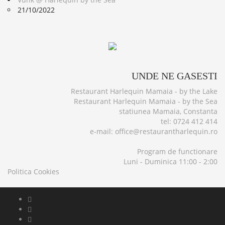
21/10/2022
UNDE
NE GASESTI
Restaurant Harlequin Mamaia - by the Lake
Restaurant Harlequin Mamaia - by the Sea
statiunea Mamaia, Constanta
tel: 0724 412 414
e-mail: office@restaurantharlequin.ro
Program de functionare
Luni - Duminica 11:00 - 2:00
Politica Cookies