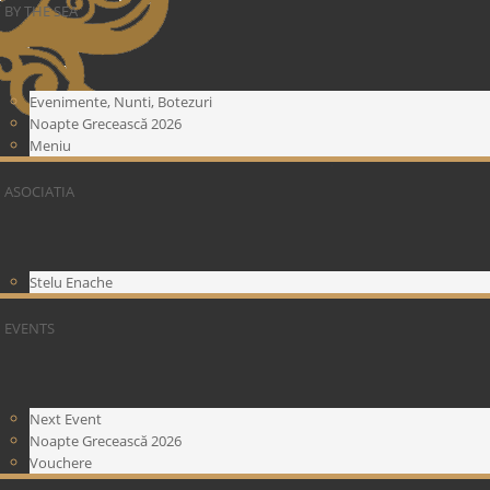
BY THE SEA
Evenimente, Nunti, Botezuri
Noapte Grecească 2026
Meniu
ASOCIATIA
Stelu Enache
EVENTS
Next Event
Noapte Grecească 2026
Vouchere