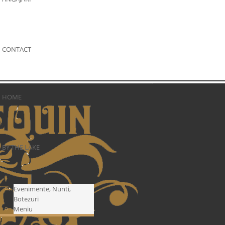
CONTACT
HOME
BY THE LAKE
Evenimente, Nunti,
Botezuri
Meniu