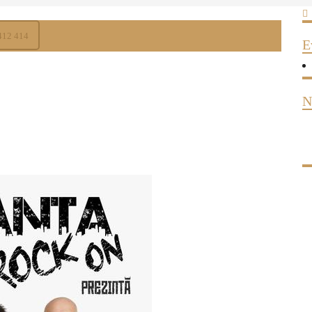
412 414
E
N