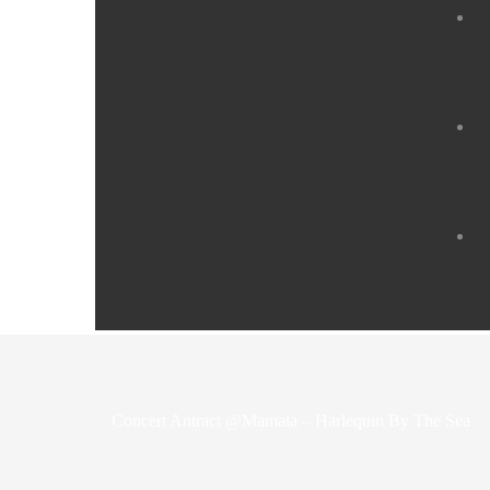
Concert Antract @Mamaia – Harlequin By The Sea