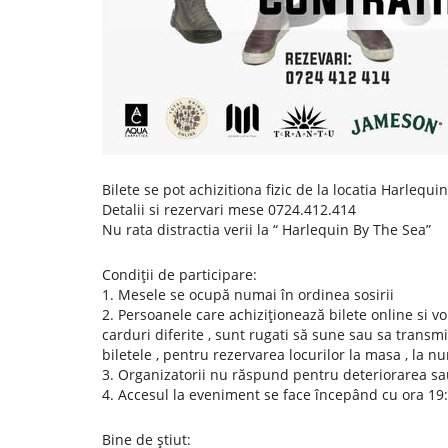
Bilete se pot achizitiona fizic de la locatia Harlequ
Detalii si rezervari mese 0724.412.414
Nu rata distractia verii la “ Harlequin By The Sea”
Condiții de participare:
1. Mesele se ocupă numai în ordinea sosirii
2. Persoanele care achiziționează bilete online si v
carduri diferite , sunt rugati să sune sau sa tran
biletele , pentru rezervarea locurilor la masa , la 
3. Organizatorii nu răspund pentru deteriorarea sa
4. Accesul la eveniment se face începând cu ora 19:
Bine de știut: