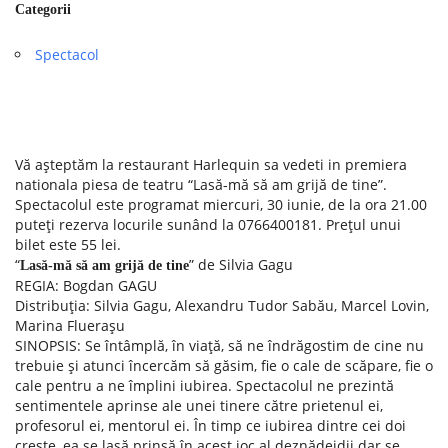
Categorii
Spectacol
Vă așteptăm la restaurant Harlequin sa vedeti in premiera
nationala piesa de teatru “Lasă-mă să am grijă de tine”.
Spectacolul este programat miercuri, 30 iunie, de la ora 21.00
puteți rezerva locurile sunând la 0766400181. Prețul unui
bilet este 55 lei.
“
” de Silvia Gagu
Lasă-mă să am grijă de tine
REGIA: Bogdan GAGU
Distribuţia: Silvia Gagu, Alexandru Tudor Sabău, Marcel Lovin,
Marina Fluerașu
SINOPSIS: Se întâmplă, în viață, să ne îndrăgostim de cine nu
trebuie și atunci încercăm să găsim, fie o cale de scăpare, fie o
cale pentru a ne împlini iubirea. Spectacolul ne prezintă
sentimentele aprinse ale unei tinere către prietenul ei,
profesorul ei, mentorul ei. În timp ce iubirea dintre cei doi
crește, ea se lasă prinsă în acest joc al deznădejdii dar se