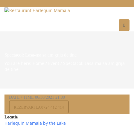
Spectacol: Lasa-ma sa am grija de tine
You are here: Home
/
Event
/
Spectacol: Lasa-ma sa am grija
de tine
DATE / TIME
06/30/2021
21:00
REZERVARI LA 0724 412 414
Locatie
Harlequin Mamaia by the Lake