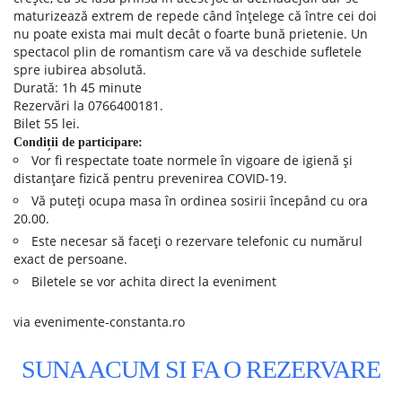
maturizează extrem de repede când înțelege că între cei doi
nu poate exista mai mult decât o foarte bună prietenie. Un
spectacol plin de romantism care vă va deschide sufletele
spre iubirea absolută.
Durată: 1h 45 minute
Rezervări la 0766400181.
Bilet 55 lei.
Condiții de participare:
Vor fi respectate toate normele în vigoare de igienă și
distanțare fizică pentru prevenirea COVID-19.
Vă puteți ocupa masa în ordinea sosirii începând cu ora
20.00.
Este necesar să faceți o rezervare telefonic cu numărul
exact de persoane.
Biletele se vor achita direct la eveniment
via evenimente-constanta.ro
SUNA ACUM SI FA O REZERVARE