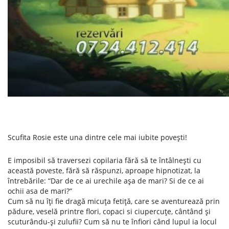
Scufita Rosie este una dintre cele mai iubite povești!
E imposibil să traversezi copilaria fără să te întâlnești cu
această poveste, fără să răspunzi, aproape hipnotizat, la
întrebările: “Dar de ce ai urechile așa de mari? Si de ce ai
ochii asa de mari?”
Cum să nu îți fie dragă micuța fetiță, care se aventurează prin
pădure, veselă printre flori, copaci si ciupercuțe, cântând și
scuturându-și zulufii? Cum să nu te înfiori când lupul ia locul