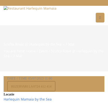
Scufita Rosie @ Harlequin by the Sea – 7 Mai
You are here: Home
/
Event
/
Scufita Rosie @ Harlequin by the
Sea – 7 Mai
DATE / TIME
05/07/2023
11:00
REZERVARI LA 0724 412 414
Locatie
Harlequin Mamaia by the Sea