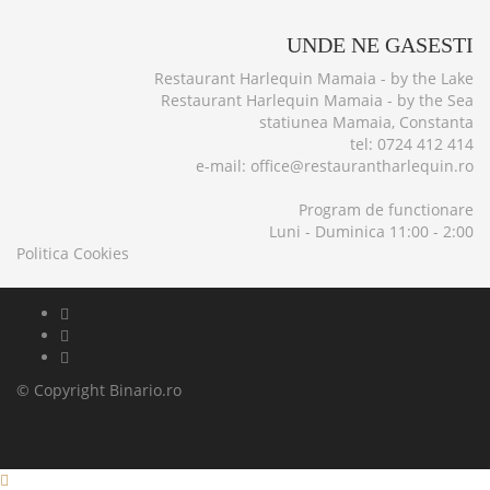
UNDE
NE GASESTI
Restaurant Harlequin Mamaia - by the Lake
Restaurant Harlequin Mamaia - by the Sea
statiunea Mamaia, Constanta
tel: 0724 412 414
e-mail: office@restaurantharlequin.ro
Program de functionare
Luni - Duminica 11:00 - 2:00
Politica Cookies
© Copyright
Binario.ro