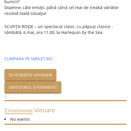
bunicii?
Doamne, câte emoții, până când cel mai de treabă vânător
rezolvă toată situația!
SCUFIȚA ROȘIE – un spectacol clasic, cu păpuși clasice -
sâmbătă, 6 mai, ora 11:00, la Harlequin by the Sea.
CUMPARA PE IABILET.RO
EVENIMENT ANTERIOR
URMATORUL EVENIMENT
Viitoare
Evenimente
No events