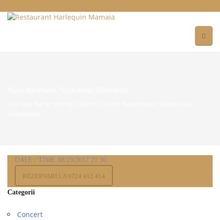
Mani Neumann: Violonistul Diavolului
You are here: Home
/
Event
/
Mani Neumann: Violonistul
Diavolului
DATE / TIME
08/23/2017
21:30
REZERVARI LA 0724 412 414
Categorii
Concert