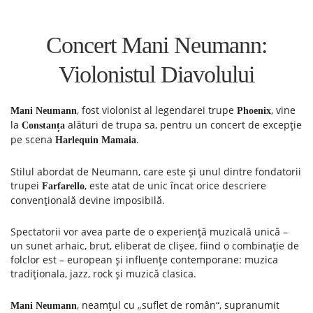
Concert Mani Neumann:
Violonistul Diavolului
, fost violonist al legendarei trupe
, vine
Mani Neumann
Phoenix
la
alături de trupa sa, pentru un concert de excepție
Constanța
pe scena
.
Harlequin Mamaia
Stilul abordat de Neumann, care este și unul dintre fondatorii
trupei
, este atat de unic încat orice descriere
Farfarello
convențională devine imposibilă.
Spectatorii vor avea parte de o experiență muzicală unică –
un sunet arhaic, brut, eliberat de clișee, fiind o combinație de
folclor est – european și influențe contemporane: muzica
tradiționala, jazz, rock şi muzică clasica.
, neamțul cu „suflet de român“, supranumit
Mani Neumann