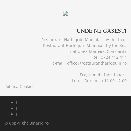
UNDE
NE GASESTI
Restaurant Harlequin Mamaia - by the Lake
Restaurant Harlequin Mamaia - by the Sea
statiunea Mamaia, Constanta
tel: 0724 412 414
e-mail: office@restaurantharlequin.ro
Program de functionare
Luni - Duminica 11:00 - 2:00
Politica Cookies
© Copyright
Binario.ro