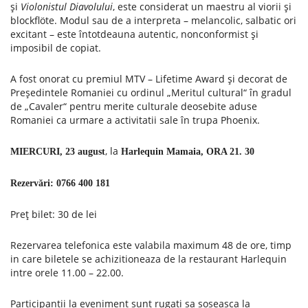
şi
Violonistul Diavolului
, este considerat un maestru al viorii şi
blockflöte. Modul sau de a interpreta – melancolic, salbatic ori
excitant – este întotdeauna autentic, nonconformist și
imposibil de copiat.
A fost onorat cu premiul MTV – Lifetime Award şi decorat de
Preşedintele Romaniei cu ordinul „Meritul cultural“ în gradul
de „Cavaler“ pentru merite culturale deosebite aduse
Romaniei ca urmare a activitatii sale în trupa Phoenix.
, la
MIERCURI, 23 august
Harlequin Mamaia,
ORA 21. 30
Rezervări: 0766 400 181
Preț bilet: 30 de lei
Rezervarea telefonica este valabila maximum 48 de ore, timp
in care biletele se achizitioneaza de la restaurant Harlequin
intre orele 11.00 – 22.00.
Participantii la eveniment sunt rugati sa soseasca la