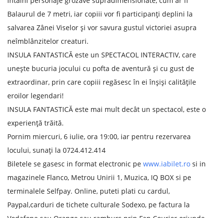
întâlni personaje grozave supradimensionate, cum ar fi
Balaurul de 7 metri, iar copiii vor fi participanți deplini la
salvarea Zânei Viselor și vor savura gustul victoriei asupra
neîmblânzitelor creaturi.
INSULA FANTASTICĂ este un SPECTACOL INTERACTIV, care
unește bucuria jocului cu pofta de aventură și cu gust de
extraordinar, prin care copiii regăsesc în ei înșiși calitățile
eroilor legendari!
INSULA FANTASTICĂ este mai mult decât un spectacol, este o
experiență trăită.
Pornim miercuri, 6 iulie, ora 19:00, iar pentru rezervarea
locului, sunați la 0724.412.414
Biletele se gasesc in format electronic pe
www.iabilet.ro
si in
magazinele Flanco, Metrou Unirii 1, Muzica, IQ BOX si pe
terminalele Selfpay. Online, puteti plati cu cardul,
Paypal,carduri de tichete culturale Sodexo, pe factura la